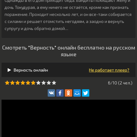
Однажды в его дом приходит беда. Бандиты похищают жену и
дочь Токудурая, а ему ничего не остаётся, кроме как признать
поражение. Проходит несколько лет, и он все-таки собирается
с силами и решает отомстить негодяям, а заодно и вернуть
супругу и дочь обратно домой…
Смотреть "Верность" онлайн бесплатно на русском
языке
Верность онлайн
Не работает плеер?
6/10 (
2
чeл.)