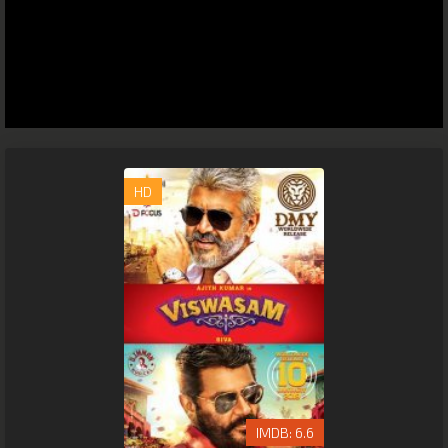
HD
6.6