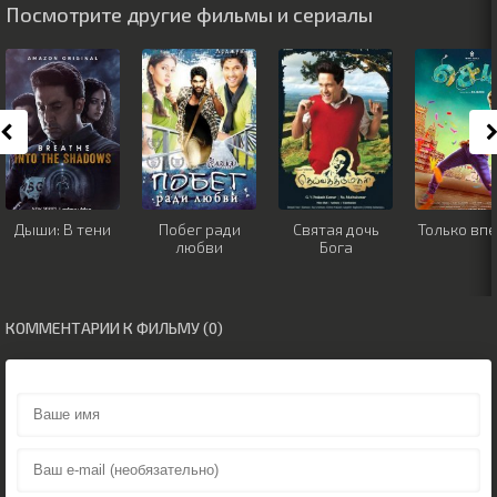
Посмотрите другие фильмы и сериалы
Дыши: В тени
Побег ради
Святая дочь
Только впе
любви
Бога
КОММЕНТАРИИ К ФИЛЬМУ (0)