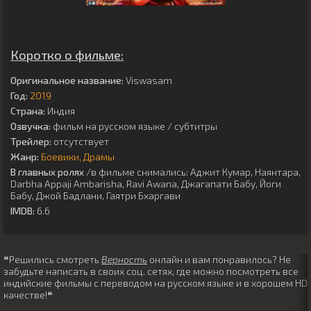
Коротко о фильме:
Оригинальное название:
Viswasam
Год:
2019
Страна:
Индия
Озвучка:
фильм на русском языке / субтитры
Трейлер:
отсутствует
Жанр:
Боевики
Драмы
В главных ролях
/в фильме снимались:
Аджит Кумар
,
Наянтара
,
Darbha Appaji Ambarisha
,
Ravi Awana
,
Джагапати Бабу
,
Йоги
Бабу
,
Джой Бадлани
,
Гаятри Бхаргави
IMDB:
6.6
❝Решились смотреть
Верность
онлайн и вам понравилось? Не
забудьте написать в своих соц. сетях, где можно посмотреть все
индийские фильмы с переводом на русском языке и в хорошем HD
качестве!❝