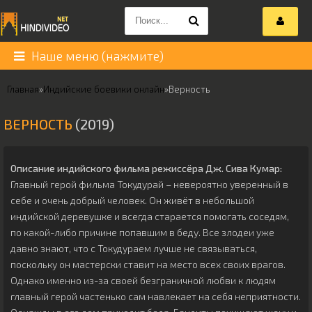
Наше меню (нажмите)
Главная
»
Индийские боевики онлайн
»
Верность
ВЕРНОСТЬ
(2019)
Описание индийского фильма режиссёра
Дж. Сива Кумар
:
Главный герой фильма Токудурай – невероятно уверенный в
себе и очень добрый человек. Он живёт в небольшой
индийской деревушке и всегда старается помогать соседям,
по какой-либо причине попавшим в беду. Все злодеи уже
давно знают, что с Токудураем лучше не связываться,
поскольку он мастерски ставит на место всех своих врагов.
Однако именно из-за своей безграничной любви к людям
главный герой частенько сам навлекает на себя неприятности.