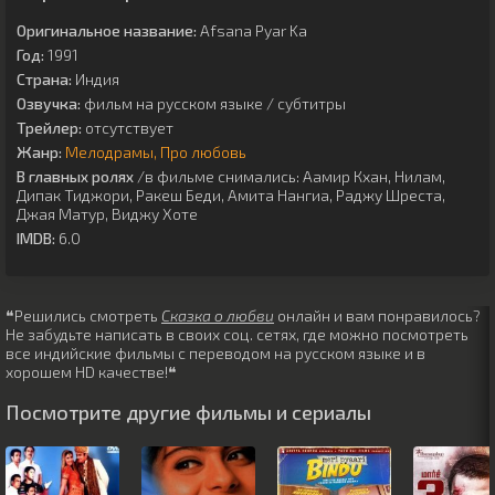
Оригинальное название:
Afsana Pyar Ka
Год:
1991
Страна:
Индия
Озвучка:
фильм на русском языке / субтитры
Трейлер:
отсутствует
Жанр:
Мелодрамы
Про любовь
В главных ролях
/в фильме снимались:
Аамир Кхан
,
Нилам
,
Дипак Тиджори
,
Ракеш Беди
,
Амита Нангиа
,
Раджу Шреста
,
Джая Матур
,
Виджу Хоте
IMDB:
6.0
❝Решились смотреть
Сказка о любви
онлайн и вам понравилось?
Не забудьте написать в своих соц. сетях, где можно посмотреть
все индийские фильмы с переводом на русском языке и в
хорошем HD качестве!❝
Посмотрите другие фильмы и сериалы