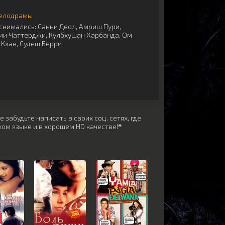
елодрамы
снимались:
Санни Деол
,
Амриш Пури
,
ми Чаттерджи
,
Кулбхушан Харбанда
,
Ом
 Кхан
,
Судеш Берри
забудьте написать в своих соц. сетях, где
ом языке и в хорошем HD качестве!❝