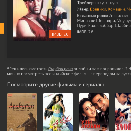
Трейлер:
отсутствует
Жанр:
Боевики
Комедии
М
В главных ролях
/в фильме 
Минакши Шешадри
,
Моушу
Пури
,
Радж Баббар
,
Шаббир
IMDB:
7.6
7.6
❝Решились смотреть
Голубая река
онлайн и вам понравилось? Не 
можно посмотреть все индийские фильмы с переводом на русск
Посмотрите другие фильмы и сериалы