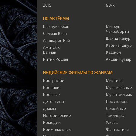
2015
90-х
ПО АКТЁРАМ
Шахрукх Кхан
Митхун
Чакраборти
Салман Кхан
Шахид Капур
Акшвария Рай
Карина Капур
Амитабх
Баччан
Каджол
Ритик Рошан
Акшай Кумар
ИНДИЙСКИЕ ФИЛЬМЫ ПО ЖАНРАМ
Биографии
Мистика
Боевики
Музыкальные
Военные
Мультфильмы
Детективы
Про любовь
Драмы
Семейные
Исторические
Триллеры
Комедии
Ужасы
Криминальные
Фантастика