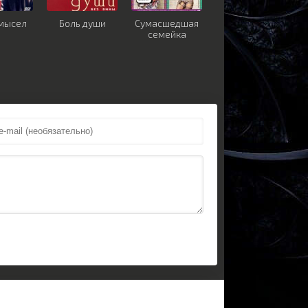
умысел
Боль души
Сумасшедшая
семейка