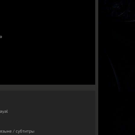
ayal
языке / субтитры