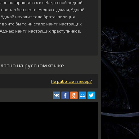
 он возвращается к себе, в свой родной
к пропал без вести. Недолго думая, Аджай
й Аджай находит тело брата, полиция
 во что бы то ни стало найти настоящих
 Аджаю найти настоящих преступников.
платно на русском языке
Не работает плеер?