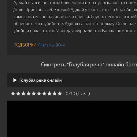
Аджай стал известным боксером и вот спустя какое-то время
Дели. Приехав к себе домой Аджай узнает, что его брат Ашо
самостоятельно начинает его поиски. Спустя несколько дне
обвиняет его в убийстве. Аджая сажают в тюрьму. Он решает
убийц и наказать их. Молодая журналистка Варша помогает
ПОДБОРКИ:
Фильмы 90-х
Смотреть "Голубая река" онлайн бес
Голубая река онлайн
0/10 (
1
чeл.)