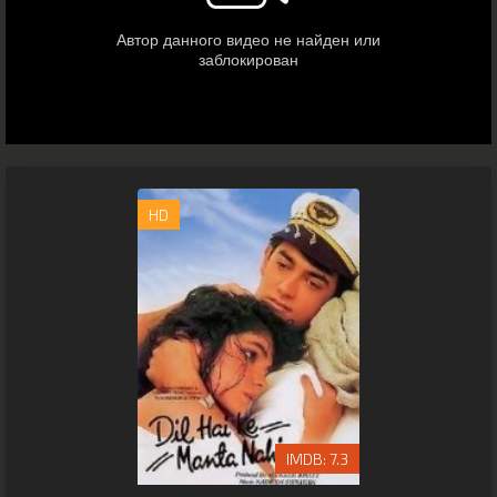
HD
7.3