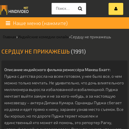
Наше меню (нажмите)
Главная
»
Индийские комедии онлайн
»
Сердцу не прикажешь
СЕРДЦУ НЕ ПРИКАЖЕШЬ
(1991)
Описание индийского фильма режиссёра
Махеш Бхатт
:
Пуджа с детства росла на всем готовом, у нее было все, о чем
можно только мечтать. Не удивительно, что дочь влиятельного
миллионера выросла избалованной и взбалмошной. Пуджа
мечтает выйти замуж и не за кого-нибудь, а за настоящую
кинозвезду – актера Дипака Кумара. Однажды Пуджа сбегает
из дома и едет прямо к нему, заранее узнав место съемок. Все
бы хорошо, но по дороге Пуджа теряет кошелек и
единственный кто может ей помочь, это репортер Рагху,