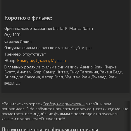
Коротко о фильме:
Оригинальное название:
Dil Hai Ki Manta Nahin
Год:
1991
Страна:
Индия
Озвучка:
фильм на русском языке / субтитры
Трейлер:
отсутствует
Жанр:
Комедии
Драмы
Музыка
В главных ролях
/в фильме снимались:
Аамир Кхан
,
Пуджа
Бхатт
,
Анупам Кхер
,
Самир Читер
,
Тику Талсания
,
Ракеш Беди
,
Вирендра Саксена
,
Автар Гилл
,
Муштак Кхан
,
Джавед Кхан
IMDB:
7.3
❝Решились смотреть
Сердцу не прикажешь
онлайн и вам
понравилось? Не забудьте написать в своих соц. сетях, где можно
посмотреть все индийские фильмы с переводом на русском
языке и в хорошем HD качестве!❝
Посмотрите другие фильмы и сериалы