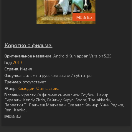
8.2
Коротко о фильме:
Оригинальное название:
Android Kunjappan Version 5.25
Год:
2019
Страна:
Индия
Озвучка:
фильм на русском языке / субтитры
Трейлер:
отсутствует
Жанр:
Комедии
Фантастика
В главных ролях
/в фильме снимались:
Соубин Шахир
,
Сураадж
,
Kendy Zirdo
,
Сайджу Куруп
,
Sooraj Thelakkadu
,
Парватхи Т.
,
Раджеш Мадхаван
,
Сивадас Каннур
,
Унни Раджа
,
Renji Kankol
IMDB:
8.2