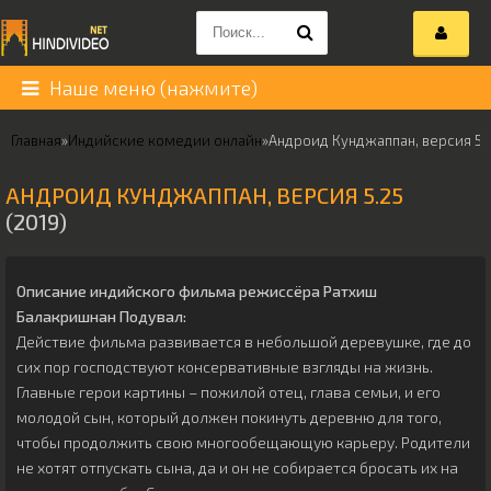
Наше меню (нажмите)
Главная
»
Индийские комедии онлайн
»
Андроид Кунджаппан, версия 5.
АНДРОИД КУНДЖАППАН, ВЕРСИЯ 5.25
(2019)
Описание индийского фильма режиссёра
Ратхиш
Балакришнан Подувал
:
Действие фильма развивается в небольшой деревушке, где до
сих пор господствуют консервативные взгляды на жизнь.
Главные герои картины – пожилой отец, глава семьи, и его
молодой сын, который должен покинуть деревню для того,
чтобы продолжить свою многообещающую карьеру. Родители
не хотят отпускать сына, да и он не собирается бросать их на