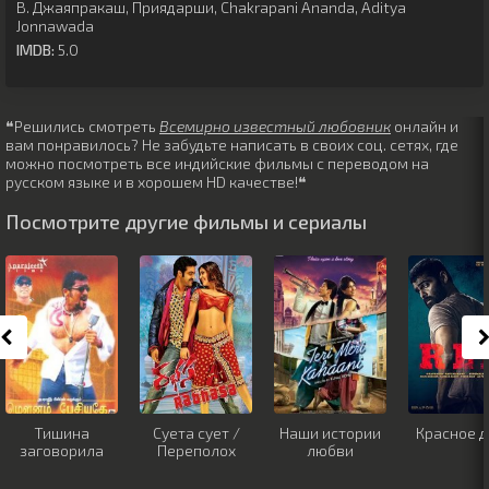
В. Джаяпракаш
,
Приядарши
,
Chakrapani Ananda
,
Aditya
Jonnawada
IMDB:
5.0
❝Решились смотреть
Всемирно известный любовник
онлайн и
вам понравилось? Не забудьте написать в своих соц. сетях, где
можно посмотреть все индийские фильмы с переводом на
русском языке и в хорошем HD качестве!❝
Посмотрите другие фильмы и сериалы
Тишина
Суета сует /
Наши истории
Красное д
заговорила
Переполох
любви