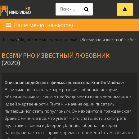
Наше меню (нажмите)
Главная
»
Индийские мелодрамы онлайн
»
Всемирно известный любов
ВСЕМИРНО ИЗВЕСТНЫЙ ЛЮБОВНИК
(2020)
Описание индийского фильма режиссёра
Kranthi Madhav
:
В фильме показаны четыре разные любовные истории,
объединенные мыслью о необходимости взаимопонимания и
идеей жертвенности. Гаутам – начинающий писатель,
пытающийся стать популярным. Он находится в гражданском
браке с Ямини, а все, что умеет – это спать, есть и смотреть
мультики с Томом и Джерри. Данная любовная история
разворачивается в Париже, время от времени Готам забывает