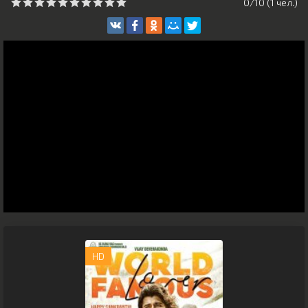
0/10 (
1
чeл.)
HD