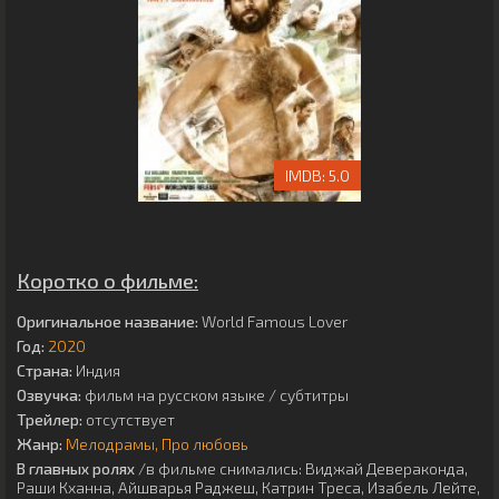
5.0
Коротко о фильме:
Оригинальное название:
World Famous Lover
Год:
2020
Страна:
Индия
Озвучка:
фильм на русском языке / субтитры
Трейлер:
отсутствует
Жанр:
Мелодрамы
Про любовь
В главных ролях
/в фильме снимались:
Виджай Девераконда
,
Раши Кханна
,
Айшварья Раджеш
,
Катрин Треса
,
Изабель Лейте
,