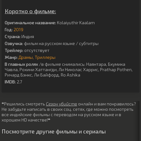
Коротко о фильме:
Оригинальное название:
Kolaiyuthir Kaalam
Год:
2019
Страна:
Индия
Озвучка:
фильм на русском языке / субтитры
Трейлер:
отсутствует
Жанр:
Драмы
Триллеры
В главных ролях
/в фильме снимались:
Наянтара
,
Бхумика
Чавла
,
Рохини Хаттангди
,
Ли Николас Харрис
,
Prathap Pothen
,
Ричард Бэнкс
,
Ли Байфорд
,
Ro Ashika
IMDB:
2.7
❝Решились смотреть
Сезон убийств
онлайн и вам понравилось?
Не забудьте написать в своих соц. сетях, где можно посмотреть
все индийские фильмы с переводом на русском языке и в
хорошем HD качестве!❝
Посмотрите другие фильмы и сериалы