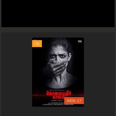
HD
2.7