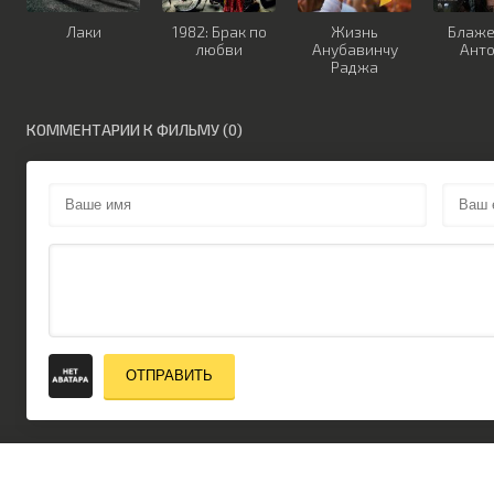
Лаки
1982: Брак по
Жизнь
Блаж
любви
Анубавинчу
Ант
Раджа
КОММЕНТАРИИ К ФИЛЬМУ (0)
ОТПРАВИТЬ