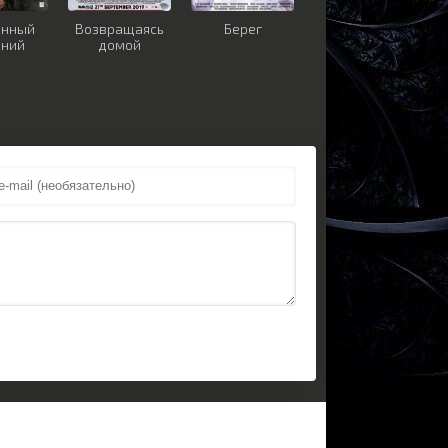
енный
Возвращаясь
Берег
оний
домой