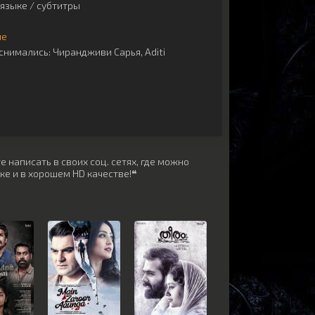
языке / субтитры
ые
снимались:
Чирандживи Сарья
,
Aditi
 написать в своих соц. сетях, где можно
ке и в хорошем HD качестве!❝