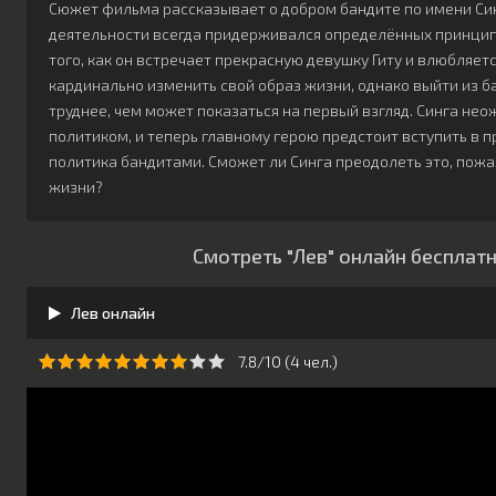
Сюжет фильма рассказывает о добром бандите по имени Син
деятельности всегда придерживался определённых принципо
того, как он встречает прекрасную девушку Гиту и влюбляетс
кардинально изменить свой образ жизни, однако выйти из 
труднее, чем может показаться на первый взгляд. Синга не
политиком, и теперь главному герою предстоит вступить в 
политика бандитами. Сможет ли Синга преодолеть это, пожа
жизни?
Смотреть "Лев" онлайн бесплат
Лев онлайн
7.8/10 (
4
чeл.)