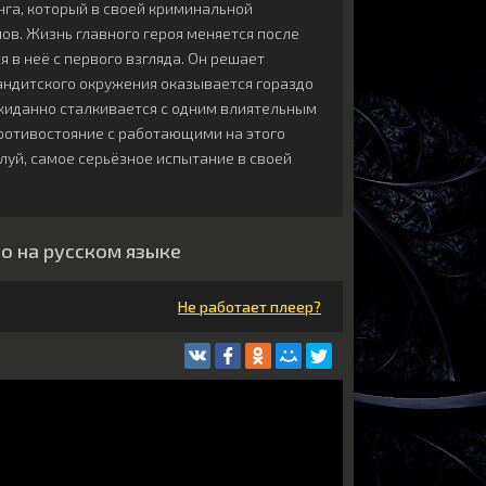
га, который в своей криминальной
в. Жизнь главного героя меняется после
я в неё с первого взгляда. Он решает
бандитского окружения оказывается гораздо
ожиданно сталкивается с одним влиятельным
противостояние с работающими на этого
луй, самое серьёзное испытание в своей
но на русском языке
Не работает плеер?