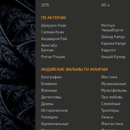
2015
90-х
ПО АКТЁРАМ
Шахрукх Кхан
Митхун
Чакраборти
Салман Кхан
Шахид Капур
Акшвария Рай
Карина Капур
Амитабх
Баччан
Каджол
Ритик Рошан
Акшай Кумар
ИНДИЙСКИЕ ФИЛЬМЫ ПО ЖАНРАМ
Биографии
Мистика
Боевики
Музыкальные
Военные
Мультфильмы
Детективы
Про любовь
Драмы
Семейные
Исторические
Триллеры
Комедии
Ужасы
Криминальные
Фантастика