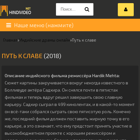
Наше меню (нажмите)
Главная
»
Индийские драмы онлайн
»
Путь к славе
ПУТЬ К СЛАВЕ
(2018)
Описание индийского фильма режиссёра
Hardik Mehta
:
Сюжет картины закручивается вокруг некогда известного в
Болливуде актёра Садхира. Он снялся почти в пятистах
фильмах и теперь вдруг решил завершить свою славную
карьеру. Садхир сыграл в 499 кинолентах, и в какой-то момент
он всё-таки собрался сыграть свою пятисотую роль. Конечно
же, последний фильм должен поставить жирную точку в его
карьере, а это означает, что ему предстоит принять участие в
высокобюджетном проекте с хорошим режиссёром и