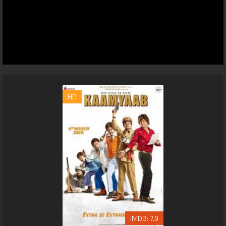
HD
7.9