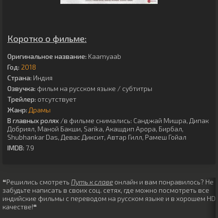
Коротко о фильме:
Оригинальное название:
Kaamyaab
Год:
2018
Страна:
Индия
Озвучка:
фильм на русском языке / субтитры
Трейлер:
отсутствует
Жанр:
Драмы
В главных ролях
/в фильме снимались:
Санджай Мишра
,
Дипак
Добриял
,
Маной Бакши
,
Sarika
,
Акашдип Арора
,
Бирбал
,
Shubhankar Das
,
Девас Диксит
,
Автар Гилл
,
Рамеш Гойал
IMDB:
7.9
❝Решились смотреть
Путь к славе
онлайн и вам понравилось? Не
забудьте написать в своих соц. сетях, где можно посмотреть все
индийские фильмы с переводом на русском языке и в хорошем HD
качестве!❝