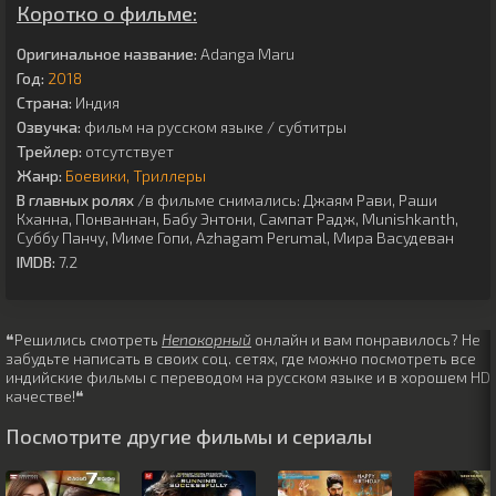
Коротко о фильме:
Оригинальное название:
Adanga Maru
Год:
2018
Страна:
Индия
Озвучка:
фильм на русском языке / субтитры
Трейлер:
отсутствует
Жанр:
Боевики
Триллеры
В главных ролях
/в фильме снимались:
Джаям Рави
,
Раши
Кханна
,
Понваннан
,
Бабу Энтони
,
Сампат Радж
,
Munishkanth
,
Суббу Панчу
,
Миме Гопи
,
Azhagam Perumal
,
Мира Васудеван
IMDB:
7.2
❝Решились смотреть
Непокорный
онлайн и вам понравилось? Не
забудьте написать в своих соц. сетях, где можно посмотреть все
индийские фильмы с переводом на русском языке и в хорошем HD
качестве!❝
Посмотрите другие фильмы и сериалы