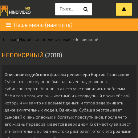
Наше меню (нажмите)
Главная
»
Индийские боевики онлайн
»
Непокорный
НЕПОКОРНЫЙ
(2018)
Описание индийского фильма режиссёра
Картик Тхангавел
:
Субаш только недавно был назначен на должность
субинспектора в Ченнаи, а у него уже появились проблемы.
Всё дело в том, что он – честный и неподкупный полицейский,
который ни за что не возьмёт деньги и готов задерживать
даже влиятельных людей. Однажды Субаш арестовывает
сыновей очень опасных и богатых преступников, после чего
его жизнь переворачивается вверх дном. В отместку за арест
эти влиятельные люди жестоко расправляются с его родными