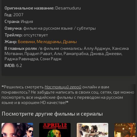
Оригинальное название:
Desamuduru
Год:
2007
Страна:
Индия
Озвучка:
фильм на русском языке / субтитры
Трейлер:
отсутствует
Жанр:
Боевики
Мелодрамы
Драмы
В главных ролях
/в фильме снимались:
Аллу Арджун
,
Хансика
Мотвани
,
Прадип Рават
,
Али
,
Рамапрабха
,
Джива
,
Джееви
,
Раджа Равиндра
,
Сони Радж
IMDB:
6.2
❝Решились смотреть
Настоящий герой
онлайн и вам
понравилось? Не забудьте написать в своих соц. сетях, где можно
посмотреть все индийские фильмы с переводом на русском
языке и в хорошем HD качестве!❝
Посмотрите другие фильмы и сериалы