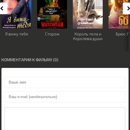
Я вижу тебя
Сторож
Король тела и
Брюс Л
Королева души
КОММЕНТАРИИ К ФИЛЬМУ (0)