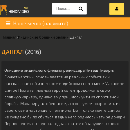
Наше меню (нажмите)
Главная
»
Индийские боевики онлайн
»
Дангал
ДАНГАЛ
(2016)
Описание индийского фильма режиссёра
Нитеш Тивари
:
Сюжет картины основывается на реальных событиях и
рассказывает об известном индийском спортсмене Махавире
Сингхе Пхогате. Главный герой хотел продолжить свою
славную карьеру, однако ему пришлось уйти из спортивной
борьбы. Махавир дал обещание, что он сумеет вырастить из
своего сына настоящего чемпиона. Вот только мечте Сингха
не суждено было сбыться, ведь у него родилось четыре дочери.
Первое время он горевал, однако затем обнаружил в своих