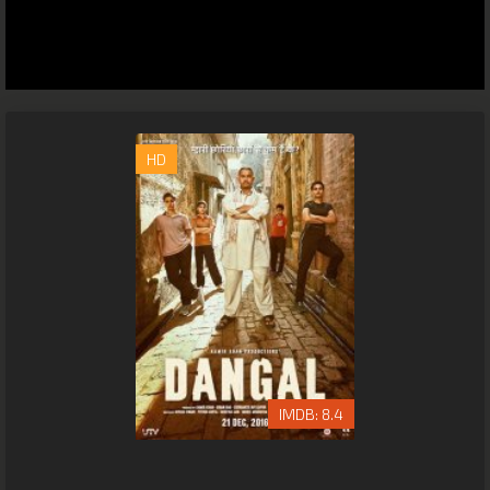
HD
8.4