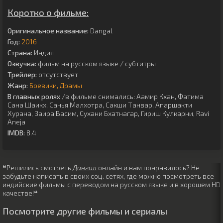
Коротко о фильме:
Оригинальное название:
Dangal
Год:
2016
Страна:
Индия
Озвучка:
фильм на русском языке / субтитры
Трейлер:
отсутствует
Жанр:
Боевики
Драмы
В главных ролях
/в фильме снимались:
Аамир Кхан
,
Фатима
Сана Шаикх
,
Санья Малхотра
,
Сакши Танвар
,
Апаршакти
Хурана
,
Заира Васим
,
Сухани Бхатнагар
,
Гириш Кулкарни
,
Ravi
Aneja
IMDB:
8.4
❝Решились смотреть
Дангал
онлайн и вам понравилось? Не
забудьте написать в своих соц. сетях, где можно посмотреть все
индийские фильмы с переводом на русском языке и в хорошем HD
качестве!❝
Посмотрите другие фильмы и сериалы