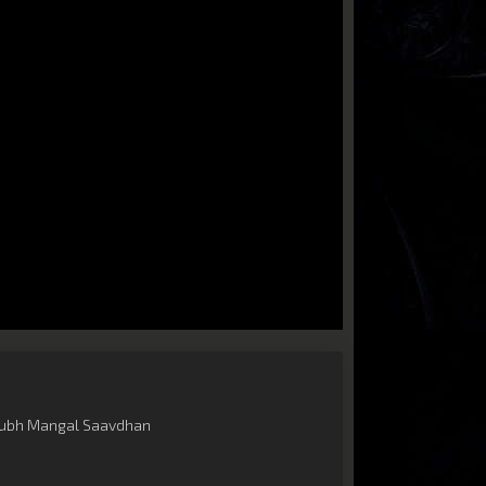
ubh Mangal Saavdhan