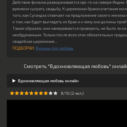
Действие фильма разворачивается где-то на севере Индии. 
времени сыграть свадьбу. К церемонии бракосочетания мол
того, как Сугандха отвечает на предложение своего жениха
о том, как будет выглядеть их брак и к чему они должны при
Таким образом, они намереваются проверить, не было ли и
необдуманным. Только после всех этих обязательных тради
свадебная церемония…
ПОДБОРКИ:
Фильмы про любовь
Смотреть "Вдохновляющая любовь" онлайн
Вдохновляющая любовь онлайн
8/10 (
2
чeл.)