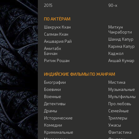
2015
90-х
ПО АКТЁРАМ
Шахрукх Кхан
Митхун
Чакраборти
Салман Кхан
Шахид Капур
Акшвария Рай
Карина Капур
Амитабх
Баччан
Каджол
Ритик Рошан
Акшай Кумар
ИНДИЙСКИЕ ФИЛЬМЫ ПО ЖАНРАМ
Биографии
Мистика
Боевики
Музыкальные
Военные
Мультфильмы
Детективы
Про любовь
Драмы
Семейные
Исторические
Триллеры
Комедии
Ужасы
Криминальные
Фантастика