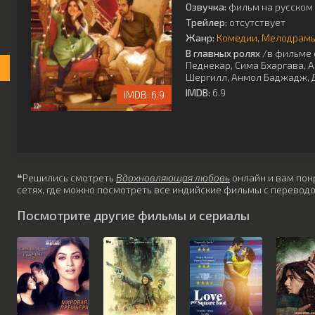
Озвучка:
фильм на русском 
Трейлер:
отсутствует
Жанр:
Комедии
Мелодрам
В главных ролях
/в фильме 
Педнекар
,
Сима Бхаргава
,
А
Шергилл
,
Анмол Баджадж
,
IMDB:
6.9
6.9
❝Решились смотреть
Вдохновляющая любовь
онлайн и вам понр
сетях, где можно посмотреть все индийские фильмы с переводо
Посмотрите другие фильмы и сериалы