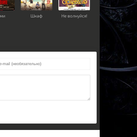
уми
Шкаф
Не волнуйся!