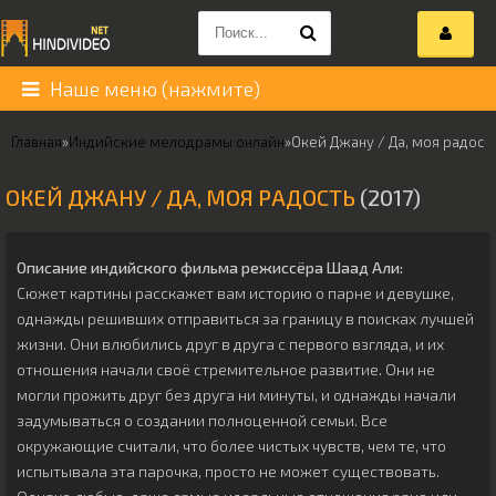
Наше меню (нажмите)
Главная
»
Индийские мелодрамы онлайн
»
Окей Джану / Да, моя радост
ОКЕЙ ДЖАНУ / ДА, МОЯ РАДОСТЬ
(2017)
Описание индийского фильма режиссёра
Шаад Али
:
Сюжет картины расскажет вам историю о парне и девушке,
однажды решивших отправиться за границу в поисках лучшей
жизни. Они влюбились друг в друга с первого взгляда, и их
отношения начали своё стремительное развитие. Они не
могли прожить друг без друга ни минуты, и однажды начали
задумываться о создании полноценной семьи. Все
окружающие считали, что более чистых чувств, чем те, что
испытывала эта парочка, просто не может существовать.