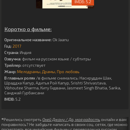
5.2
Коротко о фильме:
Оригинальное название:
Ok Jaanu
Год:
2017
Страна:
Индия
Озвучка:
фильм на русском языке / субтитры
Трейлер:
отсутствует
Жанр:
Мелодрамы
Драмы
Про любовь
В главных ролях
/в фильме снимались:
Насируддин Шах
,
Шраддха Капур
,
Адитья Рой Капур
,
Srishti Shrivastava
,
Vibhoutee Sharma
,
Киту Гидвани
,
Jasmeet Singh Bhatia
,
Sarika
,
Санджай Гурбаксани
IMDB:
5.2
❝Решились смотреть
Окей Джану / Да, моя радость
онлайн и вам
понравилось? Не забудьте написать в своих соц. сетях, где можно
посмотреть все индийские фильмы с переводом на русском