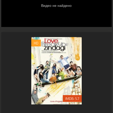
HD
5.7