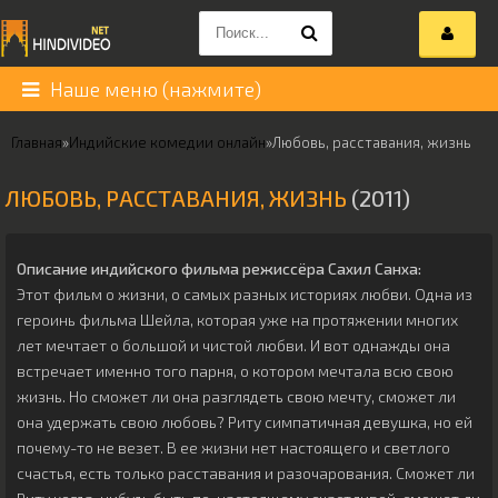
Наше меню (нажмите)
Главная
»
Индийские комедии онлайн
»
Любовь, расставания, жизнь
ЛЮБОВЬ, РАССТАВАНИЯ, ЖИЗНЬ
(2011)
Описание индийского фильма режиссёра
Сахил Санха
:
Этот фильм о жизни, о самых разных историях любви. Одна из
героинь фильма Шейла, которая уже на протяжении многих
лет мечтает о большой и чистой любви. И вот однажды она
встречает именно того парня, о котором мечтала всю свою
жизнь. Но сможет ли она разглядеть свою мечту, сможет ли
она удержать свою любовь? Риту симпатичная девушка, но ей
почему-то не везет. В ее жизни нет настоящего и светлого
счастья, есть только расставания и разочарования. Сможет ли