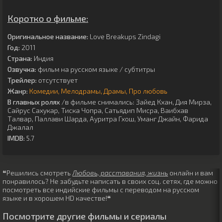
Коротко о фильме:
Оригинальное название:
Love Breakups Zindagi
Год:
2011
Страна:
Индия
Озвучка:
фильм на русском языке / субтитры
Трейлер:
отсутствует
Жанр:
Комедии
Мелодрамы
Драмы
Про любовь
В главных ролях
/в фильме снимались:
Зайед Кхан
,
Дия Мирза
,
Сайрус Сахукар
,
Тиска Чопра
,
Сатьядип Мисра
,
Ваибхав
Талвар
,
Паллави Шарда
,
Ауритра Гхош
,
Уманг Джайн
,
Фарида
Джалал
IMDB:
5.7
❝Решились смотреть
Любовь, расставания, жизнь
онлайн и вам
понравилось? Не забудьте написать в своих соц. сетях, где можно
посмотреть все индийские фильмы с переводом на русском
языке и в хорошем HD качестве!❝
Посмотрите другие фильмы и сериалы