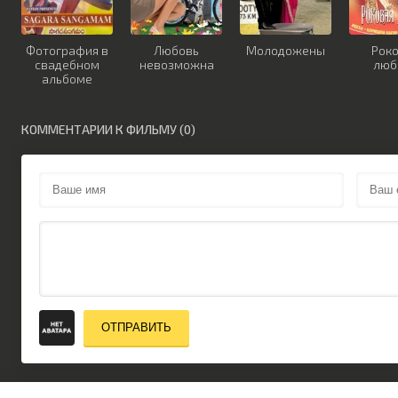
Фотография в
Любовь
Молодожены
Рок
свадебном
невозможна
люб
альбоме
КОММЕНТАРИИ К ФИЛЬМУ (0)
ОТПРАВИТЬ