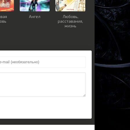
овая
Ангел
Любовь,
овь
расставания,
жизнь