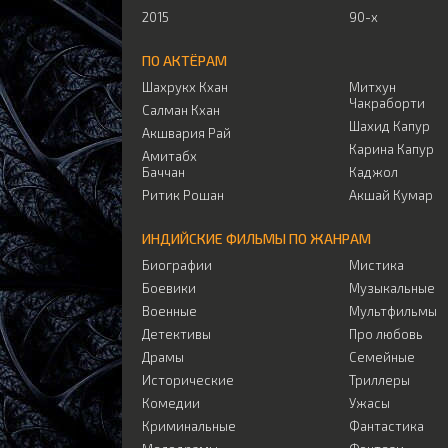
2015
90-х
ПО АКТЁРАМ
Шахрукх Кхан
Митхун
Чакраборти
Салман Кхан
Шахид Капур
Акшвария Рай
Карина Капур
Амитабх
Баччан
Каджол
Ритик Рошан
Акшай Кумар
ИНДИЙСКИЕ ФИЛЬМЫ ПО ЖАНРАМ
Биографии
Мистика
Боевики
Музыкальные
Военные
Мультфильмы
Детективы
Про любовь
Драмы
Семейные
Исторические
Триллеры
Комедии
Ужасы
Криминальные
Фантастика