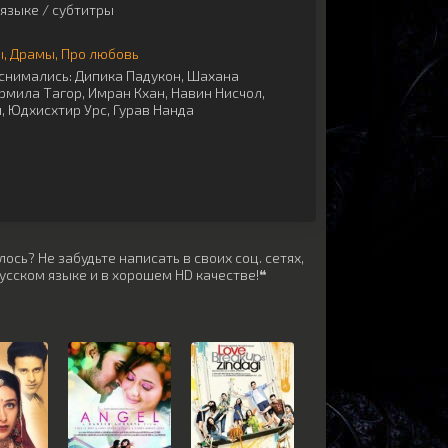
языке / субтитры
ы
Драмы
Про любовь
снимались:
Дипика Падукон
,
Шахана
рмила Тагор
,
Имран Кхан
,
Навин Нисчол
,
и
,
Юдхисхтир Урс
,
Гурав Нанда
сь? Не забудьте написать в своих соц. сетях,
усском языке и в хорошем HD качестве!❝