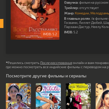
Озвучка:
фильм на русском 
Трейлер:
отсутствует
Жанр:
Комедии
Мелодрам
В главных ролях
/в фильме 
Госвами
,
Лиллет Дюбей
,
Ша
Парзаан Дастур
,
Неелу Кол
IMDB:
5.2
5.2
❝Решились смотреть
После расставания
онлайн и вам понравило
где можно посмотреть все индийские фильмы с переводом на р
Посмотрите другие фильмы и сериалы