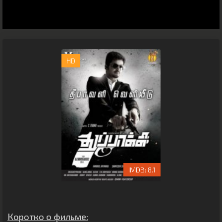
HD
8.1
Коротко о фильме: