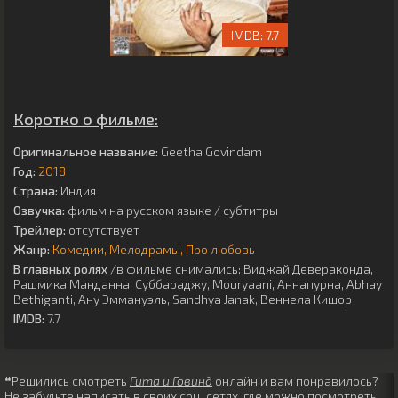
7.7
Коротко о фильме:
Оригинальное название:
Geetha Govindam
Год:
2018
Страна:
Индия
Озвучка:
фильм на русском языке / субтитры
Трейлер:
отсутствует
Жанр:
Комедии
Мелодрамы
Про любовь
В главных ролях
/в фильме снимались:
Виджай Девераконда
,
Рашмика Манданна
,
Суббараджу
,
Mouryaani
,
Аннапурна
,
Abhay
Bethiganti
,
Ану Эммануэль
,
Sandhya Janak
,
Веннела Кишор
IMDB:
7.7
❝Решились смотреть
Гита и Говинд
онлайн и вам понравилось?
Не забудьте написать в своих соц. сетях, где можно посмотреть