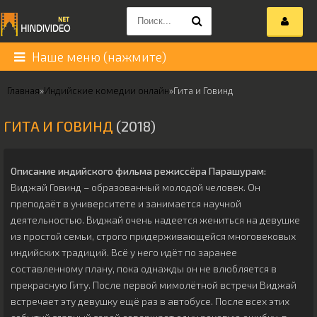
Наше меню (нажмите)
Главная
»
Индийские комедии онлайн
»
Гита и Говинд
ГИТА И ГОВИНД
(2018)
Описание индийского фильма режиссёра
Парашурам
:
Виджай Говинд – образованный молодой человек. Он
преподаёт в университете и занимается научной
деятельностью. Виджай очень надеется жениться на девушке
из простой семьи, строго придерживающейся многовековых
индийских традиций. Всё у него идёт по заранее
составленному плану, пока однажды он не влюбляется в
прекрасную Гиту. После первой мимолётной встречи Виджай
встречает эту девушку ещё раз в автобусе. После всех этих