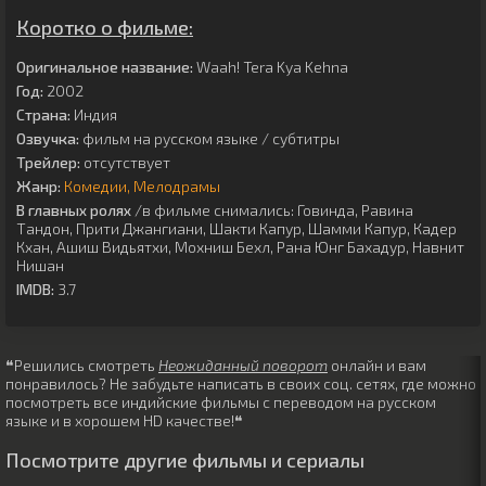
Коротко о фильме:
Оригинальное название:
Waah! Tera Kya Kehna
Год:
2002
Страна:
Индия
Озвучка:
фильм на русском языке / субтитры
Трейлер:
отсутствует
Жанр:
Комедии
Мелодрамы
В главных ролях
/в фильме снимались:
Говинда
,
Равина
Тандон
,
Прити Джангиани
,
Шакти Капур
,
Шамми Капур
,
Кадер
Кхан
,
Ашиш Видьятхи
,
Мохниш Бехл
,
Рана Юнг Бахадур
,
Навнит
Нишан
IMDB:
3.7
❝Решились смотреть
Неожиданный поворот
онлайн и вам
понравилось? Не забудьте написать в своих соц. сетях, где можно
посмотреть все индийские фильмы с переводом на русском
языке и в хорошем HD качестве!❝
Посмотрите другие фильмы и сериалы