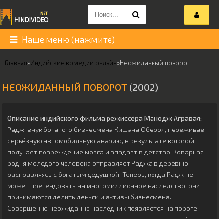
Наше меню (нажмите)
Главная
»
Индийские комедии онлайн
»
Неожиданный поворот
НЕОЖИДАННЫЙ ПОВОРОТ
(2002)
Описание индийского фильма режиссёра
Манодж Агравал
:
Радж, внук богатого бизнесмена Кишана Обероя, переживает
серьёзную автомобильную аварию, в результате которой
получает повреждение мозга и впадает в детство. Коварная
родня молодого человека отправляет Раджа в деревню,
расправляясь с богатым дедушкой. Теперь, когда Радж не
может претендовать на многомиллионное наследство, они
принимаются делить деньги и активы бизнесмена.
Совершенно неожиданно наследник появляется на пороге