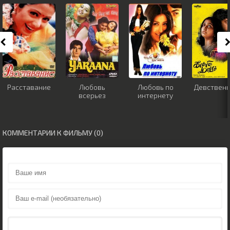
Расставание
Любовь
Любовь по
Девствен
всерьез
интернету
КОММЕНТАРИИ К ФИЛЬМУ (0)