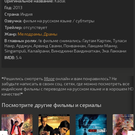
Оригинальное название:
Kadal
Год:
2013
Страна:
Индия
Озвучка:
фильм на русском языке / субтитры
Трейлер:
отсутствует
Жанр:
Мелодрамы
Драмы
В главных ролях
/в фильме снимались:
Гаутам Картик
,
Туласи
Наир
,
Арджун
,
Арвинд Свами
,
Понваннан
,
Лакшми Манчу
,
Singampuli
,
Калайрани
,
Винодхини Ваидинатхан
,
Эка Лакхани
IMDB:
5.4
❝Решились смотреть
Море
онлайн и вам понравилось? Не
забудьте написать в своих соц. сетях, где можно посмотреть все
индийские фильмы с переводом на русском языке и в хорошем HD
качестве!❝
Посмотрите другие фильмы и сериалы