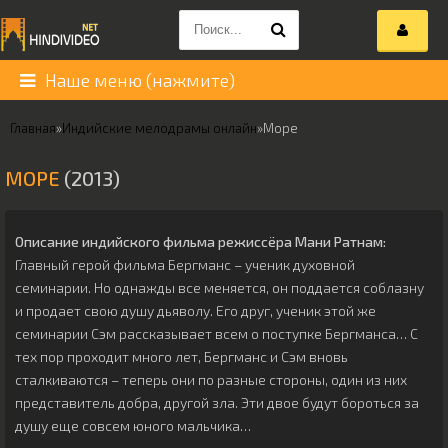
Наше меню (нажмите)
Главная
»
Индийские мелодрамы онлайн
»
Море
МОРЕ
(2013)
Описание индийского фильма режиссёра
Мани Ратнам
:
Главный герой фильма Бергманс – ученик духовной
семинарии. Но однажды все меняется, он поддается соблазну
и продает свою душу дьяволу. Его друг, ученик этой же
семинарии Сэм рассказывает всем о поступке Бергманса… С
тех пор проходит много лет, Бергманс и Сэм вновь
сталкиваются – теперь они по разные стороны, один из них
представитель добра, другой зла. Эти двое будут бороться за
душу еще совсем юного мальчика…