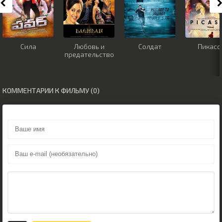
Сила
Любовь и
Солдат
Пикасс
предательство
КОММЕНТАРИИ К ФИЛЬМУ (0)