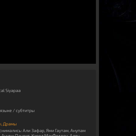
al Siyapaa
языке / субтитры
ы
Драмы
снимались:
Али Зафар
,
Ями Гаутам
,
Анупам
,
Анудж Пандит
,
Кэрол МакФедден
,
Алян