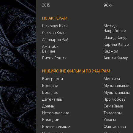
2015
90-х
ПО АКТЁРАМ
Шахрукх Кхан
Митхун
Чакраборти
Салман Кхан
Шахид Капур
Акшвария Рай
Карина Капур
Амитабх
Баччан
Каджол
Ритик Рошан
Акшай Кумар
ИНДИЙСКИЕ ФИЛЬМЫ ПО ЖАНРАМ
Биографии
Мистика
Боевики
Музыкальные
Военные
Мультфильмы
Детективы
Про любовь
Драмы
Семейные
Исторические
Триллеры
Комедии
Ужасы
Криминальные
Фантастика