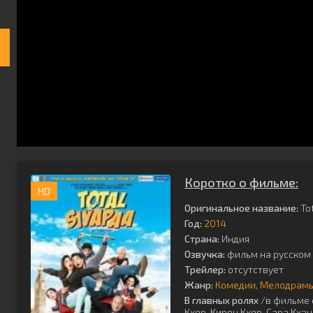
Коротко о фильме:
HD
Оригинальное название:
Tot
Год:
2014
Страна:
Индия
Озвучка:
фильм на русском 
Трейлер:
отсутствует
Жанр:
Комедии
Мелодрам
В главных ролях
/в фильме 
Кхер
,
Кирон Кхер
,
Сара Кхан