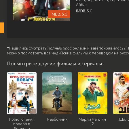
Аббас
IMDB:
5.0
5.0
❝Решились смотреть
Полный хаос
онлайн и вам понравилось? Не 
можно посмотреть все индийские фильмы с переводом на русск
Посмотрите другие фильмы и сериалы
Приключения
Разбойник
Чарли Чаплин
Шал
повара в
2
Лондоне