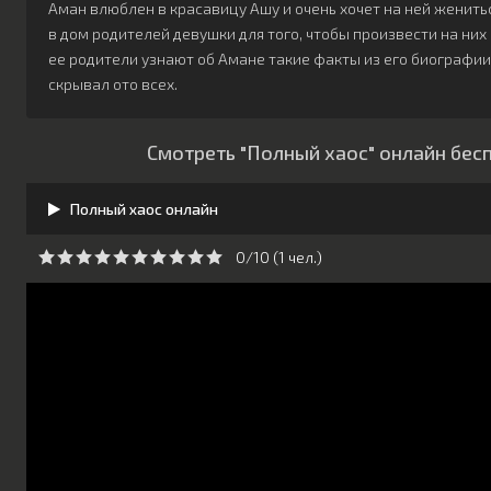
Аман влюблен в красавицу Ашу и очень хочет на ней женит
в дом родителей девушки для того, чтобы произвести на ни
ее родители узнают об Амане такие факты из его биографи
скрывал ото всех.
Смотреть "Полный хаос" онлайн бес
Полный хаос онлайн
0/10 (
1
чeл.)