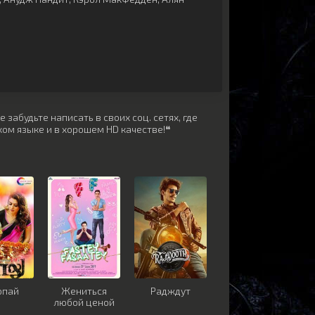
забудьте написать в своих соц. сетях, где
ом языке и в хорошем HD качестве!❝
опай
Жениться
Радждут
любой ценой