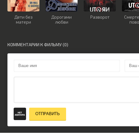
Дети без
Дорогами
Разворот
Смерт
матери
любви
пов
КОММЕНТАРИИ К ФИЛЬМУ (0)
ОТПРАВИТЬ