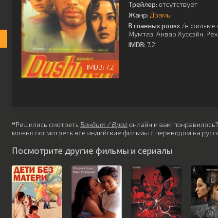
Трейлер:
отсутствует
Жанр:
Драмы
В главных ролях
/в фильме 
Мумтаз
,
Анвар Хуссэйн
,
Ре
IMDB:
7.2
7.2
❝Решились смотреть
Бандит / Враг
онлайн и вам понравилось? Н
можно посмотреть все индийские фильмы с переводом на русск
Посмотрите другие фильмы и сериалы