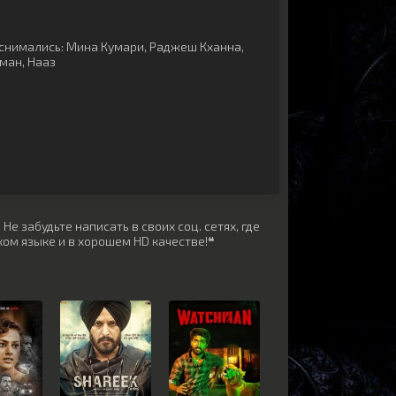
снимались:
Мина Кумари
,
Раджеш Кханна
,
хман
,
Нааз
е забудьте написать в своих соц. сетях, где
ом языке и в хорошем HD качестве!❝