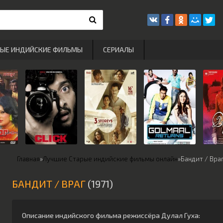
РЫЕ ИНДИЙСКИЕ ФИЛЬМЫ
СЕРИАЛЫ
Главная
»
Лучшие Старые индийские фильмы онлайн
»
Бандит / Вра
БАНДИТ / ВРАГ
(1971)
Описание индийского фильма режиссёра
Дулал Гуха
: