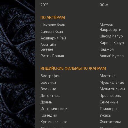
2015
90-х
ПО АКТЁРАМ
Шахрукх Кхан
Митхун
Чакраборти
Салман Кхан
Шахид Капур
Акшвария Рай
Карина Капур
Амитабх
Баччан
Каджол
Ритик Рошан
Акшай Кумар
ИНДИЙСКИЕ ФИЛЬМЫ ПО ЖАНРАМ
Биографии
Мистика
Боевики
Музыкальные
Военные
Мультфильмы
Детективы
Про любовь
Драмы
Семейные
Исторические
Триллеры
Комедии
Ужасы
Криминальные
Фантастика