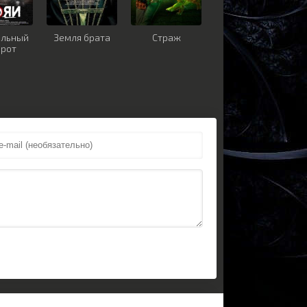
ельный
Земля брата
Страж
орот