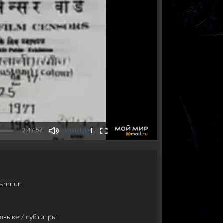
shmun
языке / субтитры