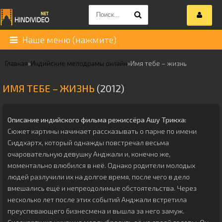
Наше меню (нажмите)
Главная
»
Индийские мелодрамы онлайн
»
Имя тебе – жизнь
ИМЯ ТЕБЕ – ЖИЗНЬ
(2012)
Описание индийского фильма режиссёра
Ашу Трикха
:
Сюжет картины начинает рассказывать о парне по имени
Сиддхартх, который однажды повстречал весьма
очаровательную девушку Анджали и, конечно же,
моментально влюбился в неё. Однако родители молодых
людей разлучили их на долгое время, после чего в дело
вмешались ещё и непреодолимые обстоятельства. Через
несколько лет после этих событий Анджали встретила
преуспевающего бизнесмена и вышла за него замуж.