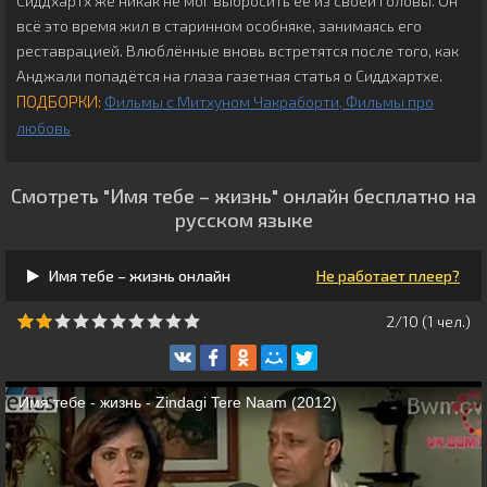
Сиддхартх же никак не мог выбросить её из своей головы. Он
всё это время жил в старинном особняке, занимаясь его
реставрацией. Влюблённые вновь встретятся после того, как
Анджали попадётся на глаза газетная статья о Сиддхартхе.
ПОДБОРКИ:
Фильмы с Митхуном Чакраборти
Фильмы про
любовь
Смотреть "Имя тебе – жизнь" онлайн бесплатно на
русском языке
Имя тебе – жизнь онлайн
Не работает плеер?
2/10 (
1
чeл.)