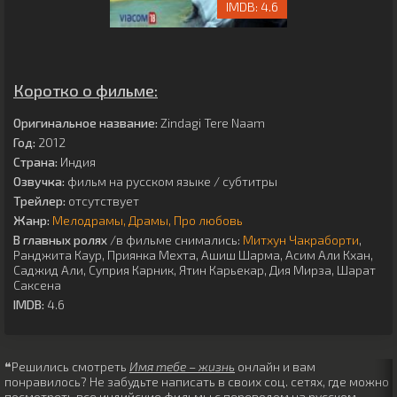
4.6
Коротко о фильме:
Оригинальное название:
Zindagi Tere Naam
Год:
2012
Страна:
Индия
Озвучка:
фильм на русском языке / субтитры
Трейлер:
отсутствует
Жанр:
Мелодрамы
Драмы
Про любовь
В главных ролях
/в фильме снимались:
Митхун Чакраборти
,
Ранджита Каур
,
Приянка Мехта
,
Ашиш Шарма
,
Асим Али Кхан
,
Саджид Али
,
Суприя Карник
,
Ятин Карьекар
,
Дия Мирза
,
Шарат
Саксена
IMDB:
4.6
❝Решились смотреть
Имя тебе – жизнь
онлайн и вам
понравилось? Не забудьте написать в своих соц. сетях, где можно
посмотреть все индийские фильмы с переводом на русском