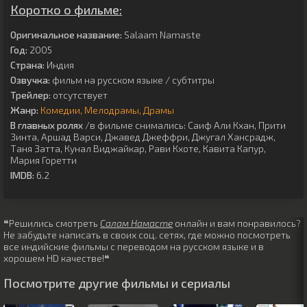
Коротко о фильме:
Оригинальное название:
Salaam Namaste
Год:
2005
Страна:
Индия
Озвучка:
фильм на русском языке / субтитры
Трейлер:
отсутствует
Жанр:
Комедии
Мелодрамы
Драмы
В главных ролях
/в фильме снимались:
Саиф Али Кхан
,
Прити
Зинта
,
Аршад Варси
,
Джавед Джеффри
,
Джугал Хансрадж
,
Таня Затта
,
Кунал Виджайкар
,
Рави Кхоте
,
Кавита Капур
,
Мария Горетти
IMDB:
6.2
❝Решились смотреть
Салам Намасте
онлайн и вам понравилось?
Не забудьте написать в своих соц. сетях, где можно посмотреть
все индийские фильмы с переводом на русском языке и в
хорошем HD качестве!❝
Посмотрите другие фильмы и сериалы