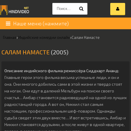
Наше меню (нажмите)
Главная
»
Индийские комедии онлайн
»
Салам Намасте
САЛАМ НАМАСТЕ
(2005)
Описание индийского фильма режиссёра
Сиддхарт Ананд
:
Главные герои этого фильма весьма успешные люди, и он и
она. Они многого добились сами в этой жизни и твердо стоят
на ногах. Они едут в далекий Мельбурн на поиски своего
счастья… Амбар становится радиоведущей на одной из лучших
радиостанций города. А вот он, Никхил стал самым
настоящим, профессиональным шеф-поваром. Однажды
судьба сведет этих двух вместе… И вот встретившись, Амбар и
Никхил становятся друзьями, а после живут в одной квартире,