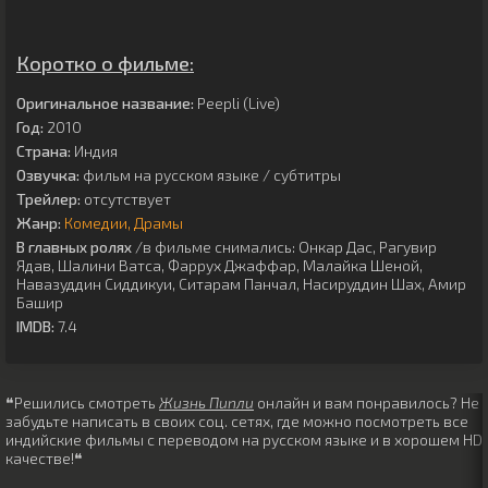
Коротко о фильме:
Оригинальное название:
Peepli (Live)
Год:
2010
Страна:
Индия
Озвучка:
фильм на русском языке / субтитры
Трейлер:
отсутствует
Жанр:
Комедии
Драмы
В главных ролях
/в фильме снимались:
Онкар Дас
,
Рагувир
Ядав
,
Шалини Ватса
,
Фаррух Джаффар
,
Малайка Шеной
,
Навазуддин Сиддикуи
,
Ситарам Панчал
,
Насируддин Шах
,
Амир
Башир
IMDB:
7.4
❝Решились смотреть
Жизнь Пипли
онлайн и вам понравилось? Не
забудьте написать в своих соц. сетях, где можно посмотреть все
индийские фильмы с переводом на русском языке и в хорошем HD
качестве!❝