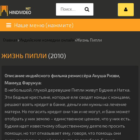
Наше меню (нажмите)
Главная
»
Индийские комедии онлайн
»
Жизнь Пипли
ЖИЗНЬ ПИПЛИ
(2010)
Описание индийского фильма режиссёра
Ануша Ризви
,
Махмуд Фарукуа
:
В небольшой, глухой деревушке Пипли живут Будхия и Натха.
Эти бедные крестьяне, которые еле сводят концы с концами,
решают взять кредит в банке, деньги им нужны на лечение
матери. Но погасить кредит они так и не могут, и банк может
отобрать у них землю – единственное ценное, что у них есть.
Будхия идет известному общественному деятелю просить
помощи, но тот отказывает ему, говоря, что помощь они