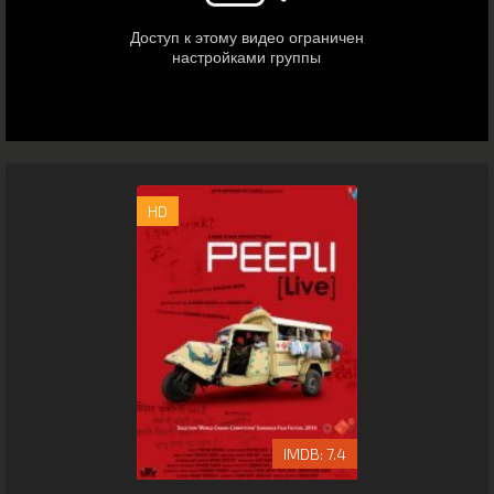
HD
7.4