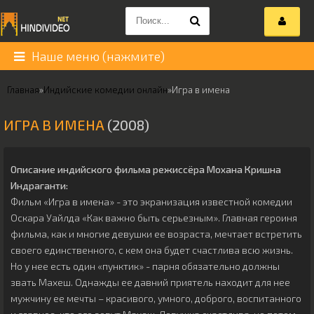
Наше меню (нажмите)
Главная
»
Индийские комедии онлайн
»
Игра в имена
ИГРА В ИМЕНА
(2008)
Описание индийского фильма режиссёра
Мохана Кришна
Индраганти
:
Фильм «Игра в имена» - это экранизация известной комедии
Оскара Уайлда «Как важно быть серьезным». Главная героиня
фильма, как и многие девушки ее возраста, мечтает встретить
своего единственного, с кем она будет счастлива всю жизнь.
Но у нее есть один «пунктик» - парня обязательно должны
звать Махеш. Однажды ее давний приятель находит для нее
мужчину ее мечты – красивого, умного, доброго, воспитанного