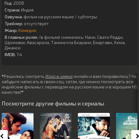
Год:
2008
Страна:
Индия
Озвучка:
фильм на русском языке / субтитры
Трейлер:
отсутствует
Жанр:
Комедии
В главных ролях
/в фильме снимались:
Нани
,
Свати Редди
,
Шринивас Авасарала
,
Таникелла Бхарани
,
Бхаргави
,
Хема
,
Джанси
IMDB:
7.4
❝Решились смотреть
Игра в имена
онлайн и вам понравилось? Не
забудьте написать в своих соц. сетях, где можно посмотреть все
индийские фильмы с переводом на русском языке и в хорошем HD
качестве!❝
Посмотрите другие фильмы и сериалы