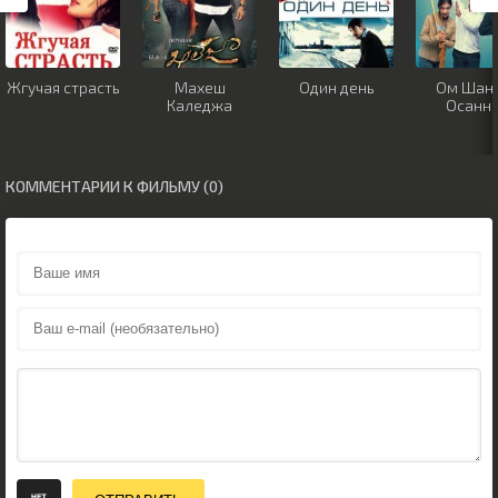
Жгучая страсть
Махеш
Один день
Ом Шан
Каледжа
Осанн
КОММЕНТАРИИ К ФИЛЬМУ (0)