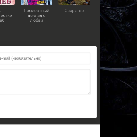
а
Посмертный
Озорство
рестке
доклад о
деб
любви