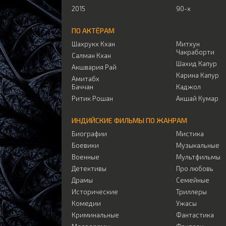
2015
90-х
ПО АКТЁРАМ
Шахрукх Кхан
Митхун
Чакраборти
Салман Кхан
Шахид Капур
Акшвария Рай
Карина Капур
Амитабх
Баччан
Каджол
Ритик Рошан
Акшай Кумар
ИНДИЙСКИЕ ФИЛЬМЫ ПО ЖАНРАМ
Биографии
Мистика
Боевики
Музыкальные
Военные
Мультфильмы
Детективы
Про любовь
Драмы
Семейные
Исторические
Триллеры
Комедии
Ужасы
Криминальные
Фантастика