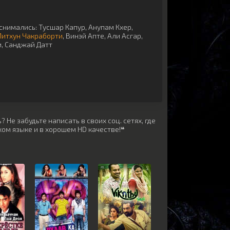
снимались:
Тусшар Капур
,
Анупам Кхер
,
итхун Чакраборти
,
Винэй Апте
,
Али Асгар
,
и
,
Санджай Датт
 Не забудьте написать в своих соц. сетях, где
ом языке и в хорошем HD качестве!❝