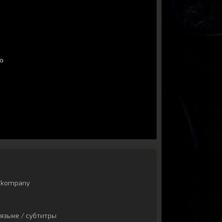
Kkompany
языке / субтитры