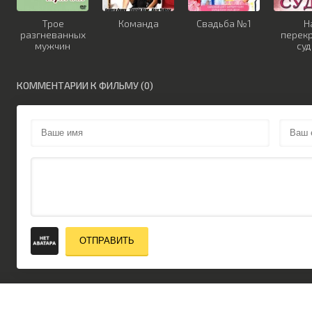
Трое
Команда
Свадьба №1
Н
разгневанных
перек
мужчин
су
КОММЕНТАРИИ К ФИЛЬМУ (0)
ОТПРАВИТЬ