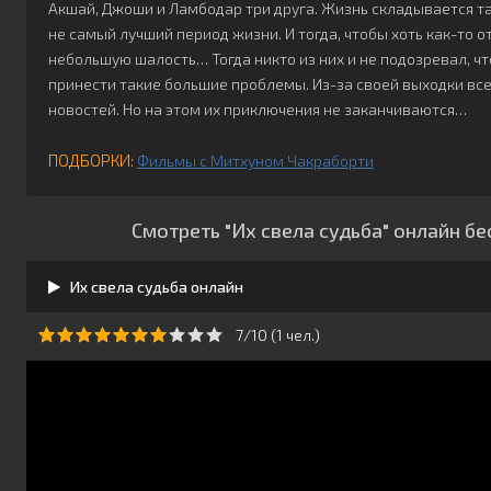
Акшай, Джоши и Ламбодар три друга. Жизнь складывается та
не самый лучший период жизни. И тогда, чтобы хоть как-то 
небольшую шалость… Тогда никто из них и не подозревал, ч
принести такие большие проблемы. Из-за своей выходки вс
новостей. Но на этом их приключения не заканчиваются…
ПОДБОРКИ:
Фильмы с Митхуном Чакраборти
Смотреть "Их свела судьба" онлайн б
Их свела судьба онлайн
7/10 (
1
чeл.)