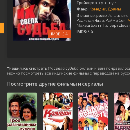
Трейлер:
отсутствует
Жанр:
Комедии
Драмы
В главных ролях
/в фильме 
Раджпал Ядав
,
Райма Сен
,
М
Махеш Бхатт
,
Гилберт Деса
IMDB:
5.4
5.4
❝Решились смотреть
Их свела судьба
онлайн и вам понравилось?
можно посмотреть все индийские фильмы с переводом на русск
Посмотрите другие фильмы и сериалы