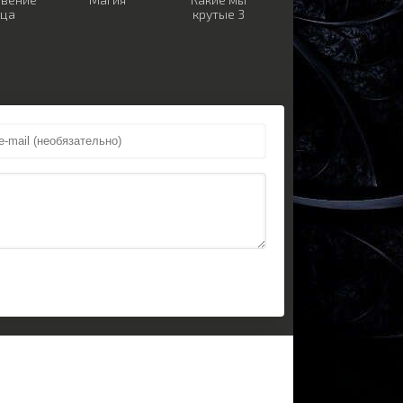
нца
крутые 3