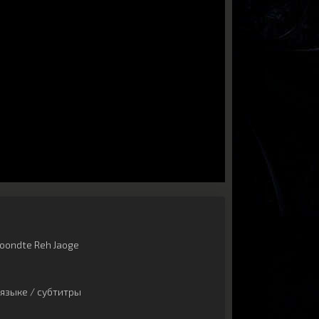
oondte Reh Jaoge
языке / субтитры