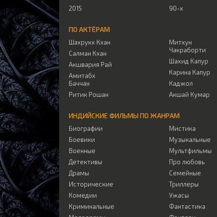
2015
90-х
ПО АКТЁРАМ
Шахрукх Кхан
Митхун
Чакраборти
Салман Кхан
Шахид Капур
Акшвария Рай
Карина Капур
Амитабх
Баччан
Каджол
Ритик Рошан
Акшай Кумар
ИНДИЙСКИЕ ФИЛЬМЫ ПО ЖАНРАМ
Биографии
Мистика
Боевики
Музыкальные
Военные
Мультфильмы
Детективы
Про любовь
Драмы
Семейные
Исторические
Триллеры
Комедии
Ужасы
Криминальные
Фантастика