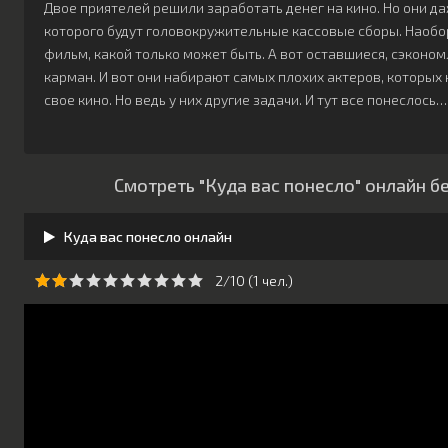
Двое приятелей решили заработать денег на кино. Но они д
которого будут головокружительные кассовые сборы. Наобо
фильм, какой только может быть. А вот оставшиеся, сэконом
карман. И вот они набирают самых плохих актеров, которых 
свое кино. Но ведь у них другие задачи. И тут все понеслось…
Смотреть "Куда вас понесло" онлайн б
Куда вас понесло онлайн
2/10 (
1
чeл.)