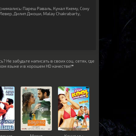
снимались:
Пареш Раваль
,
Кунал Кхему
,
Сону
Левер
,
Дилип Джоши
,
Malay Chakrabarty
,
? Не забудьте написать в своих соц. сетях, где
ом языке и в хорошем HD качестве!❝
овение
Магия
Какие мы