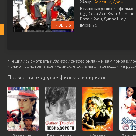
Жанр:
Комедии
Драмы
В главных ролях
/в фильме 
Суд
,
Соха Али Кхан
,
Джонни 
Разак Кхан
,
Дипал Шау
5.6
IMDB:
5.6
❝Решились смотреть
Куда вас понесло
онлайн и вам понравилось
можно посмотреть все индийские фильмы с переводом на русск
Посмотрите другие фильмы и сериалы
Весельчак
Песнь дороги
Жертва
Вдохн