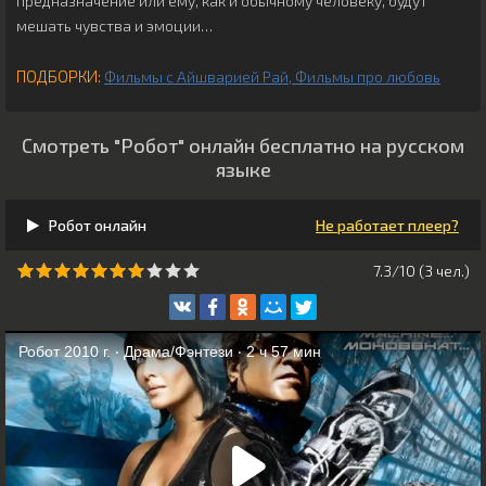
предназначение или ему, как и обычному человеку, будут
мешать чувства и эмоции…
ПОДБОРКИ:
Фильмы с Айшварией Рай
Фильмы про любовь
Смотреть "Робот" онлайн бесплатно на русском
языке
Робот онлайн
Не работает плеер?
7.3/10 (
3
чeл.)