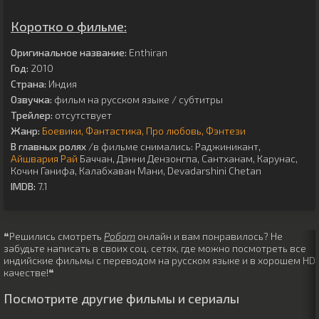
Коротко о фильме:
Оригинальное название:
Enthiran
Год:
2010
Страна:
Индия
Озвучка:
фильм на русском языке / субтитры
Трейлер:
отсутствует
Жанр:
Боевики
Фантастика
Про любовь
Фэнтези
В главных ролях
/в фильме снимались:
Раджиникант
,
Айшвария Рай
Баччан
,
Дэнни Дензонгпа
,
Сантханам
,
Карунас
,
Кочин Ганифа
,
Калабхаван Мани
,
Devadarshini Chetan
IMDB:
7.1
❝Решились смотреть
Робот
онлайн и вам понравилось? Не
забудьте написать в своих соц. сетях, где можно посмотреть все
индийские фильмы с переводом на русском языке и в хорошем HD
качестве!❝
Посмотрите другие фильмы и сериалы