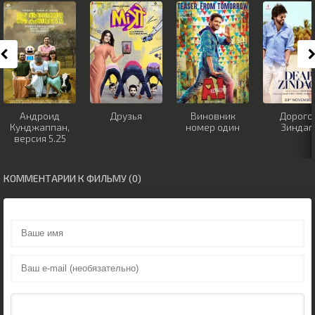
Андроид
Друзья
Виновник
Дорого
Кунджаппан,
номер один
Зиндаг
версия 5.25
КОММЕНТАРИИ К ФИЛЬМУ (0)