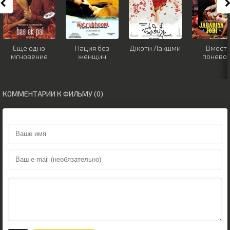
Ещё одно
Нация без
Джоти Лакшми
Вмест
мгновение
женщин
понево
КОММЕНТАРИИ К ФИЛЬМУ (0)