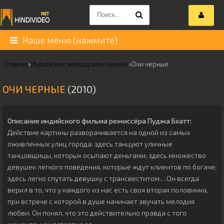
Наше меню (нажмите)
Главная
»
Индийские мелодрамы онлайн
»
Очи черные
ОЧИ ЧЕРНЫЕ
(2010)
Описание индийского фильма режиссёра
Пуджа Бхатт
:
Действие картины разворачивается на одной из самых
оживленных улиц города: здесь танцуют уличные
танцовщицы, которых осыпают деньгами; здесь множество
девушек лёгкого поведения, которые ждут клиентов по богаче;
здесь легко спутать девушку с трансвеститом… Он всегда
верил в то, что у каждого из нас есть своя вторая половинка,
при встрече с которой в душе начинает звучать мелодия
любви. Он понял, что это действительно правда с того