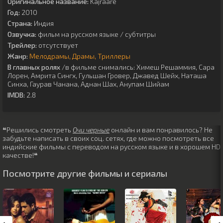
Оригинальное название:
Kajraare
Год:
2010
Страна:
Индия
Озвучка:
фильм на русском языке / субтитры
Трейлер:
отсутствует
Жанр:
Мелодрамы
Драмы
Триллеры
В главных ролях
/в фильме снимались:
Химеш Решаммия
,
Сара
Лорен
,
Амрита Сингх
,
Гульшан Гровер
,
Джавед Шейх
,
Наташа
Синха
,
Гаурав Чанана
,
Аднан Шах
,
Анупам Шийам
IMDB:
2.8
❝Решились смотреть
Очи черные
онлайн и вам понравилось? Не
забудьте написать в своих соц. сетях, где можно посмотреть все
индийские фильмы с переводом на русском языке и в хорошем HD
качестве!❝
Посмотрите другие фильмы и сериалы