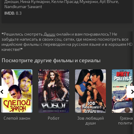
Джоши
,
Нина Кулкарни
,
Келли Прасад Мухержи
,
Ajit Bhure
,
Nandkumar Sawant
IMDB:
8.3
❝Решились смотреть
Дыши
онлайн и вам понравилось? Не
забудьте написать в своих соц. сетях, где можно посмотреть все
индийские фильмы с переводом на русском языке и в хорошем HD
качестве!❝
Посмотрите другие фильмы и сериалы
Слепой закон
Робот
Зов любящей
Грязна
души
полити