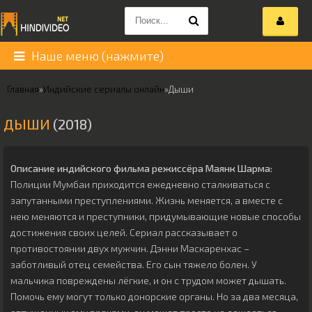
Наше меню (нажмите)
Главная
»
Индийские сериалы онлайн
»
Дыши
ДЫШИ
(2018)
Описание индийского фильма режиссёра
Маянк Шарма
:
Полиции Мумбаи приходится ежедневно сталкиваться с
запутанными преступлениями. Жизнь меняется, а вместе с
нею меняются и преступники, придумывающие новые способы
достижения своих целей. Сериал рассказывает о
противостоянии двух мужчин. Дэнни Маскаренхас –
заботливый отец семейства. Его сын тяжело болен. У
мальчика повреждены лёгкие, и он с трудом может дышать.
Помочь ему могут только донорские органы. Но за два месяца,