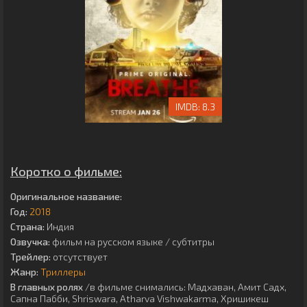
8.3
Коротко о фильме:
Оригинальное название:
Год:
2018
Страна:
Индия
Озвучка:
фильм на русском языке / субтитры
Трейлер:
отсутствует
Жанр:
Триллеры
В главных ролях
/в фильме снимались:
Мадхаван
,
Амит Садх
,
Сапна Пабби
,
Shriswara
,
Atharva Vishwakarma
,
Хришикеш