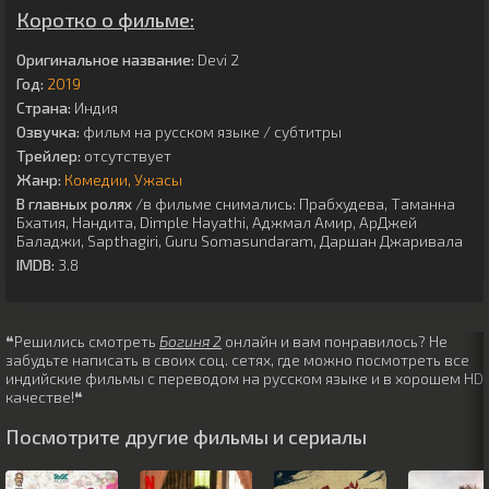
Коротко о фильме:
Оригинальное название:
Devi 2
Год:
2019
Страна:
Индия
Озвучка:
фильм на русском языке / субтитры
Трейлер:
отсутствует
Жанр:
Комедии
Ужасы
В главных ролях
/в фильме снимались:
Прабхудева
,
Таманна
Бхатия
,
Нандита
,
Dimple Hayathi
,
Аджмал Амир
,
АрДжей
Баладжи
,
Sapthagiri
,
Guru Somasundaram
,
Даршан Джаривала
IMDB:
3.8
❝Решились смотреть
Богиня 2
онлайн и вам понравилось? Не
забудьте написать в своих соц. сетях, где можно посмотреть все
индийские фильмы с переводом на русском языке и в хорошем HD
качестве!❝
Посмотрите другие фильмы и сериалы