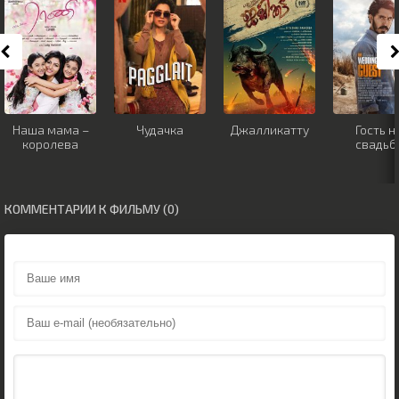
Наша мама –
Чудачка
Джалликатту
Гость н
королева
свадьб
КОММЕНТАРИИ К ФИЛЬМУ (0)