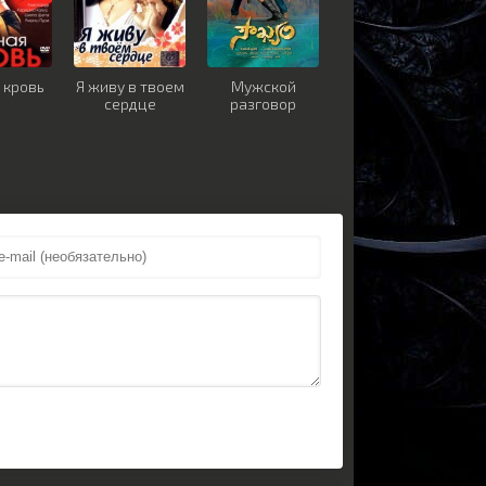
 кровь
Я живу в твоем
Мужской
сердце
разговор