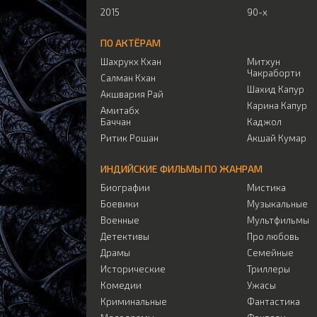
2015
90-х
ПО АКТЁРАМ
Шахрукх Кхан
Митхун
Чакраборти
Салман Кхан
Шахид Капур
Акшвария Рай
Карина Капур
Амитабх
Баччан
Каджол
Ритик Рошан
Акшай Кумар
ИНДИЙСКИЕ ФИЛЬМЫ ПО ЖАНРАМ
Биографии
Мистика
Боевики
Музыкальные
Военные
Мультфильмы
Детективы
Про любовь
Драмы
Семейные
Исторические
Триллеры
Комедии
Ужасы
Криминальные
Фантастика