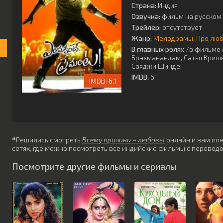
Страна:
Индия
Озвучка:
фильм на русском 
Трейлер:
отсутствует
Жанр:
Мелодрамы
Про лю
В главных ролях
/в фильме 
Брахманандам
,
Сатья Криш
Саяджи Шинде
IMDB:
6.1
6.1
❝Решились смотреть
Всему причина – любовь!
онлайн и вам пон
сетях, где можно посмотреть все индийские фильмы с переводо
Посмотрите другие фильмы и сериалы