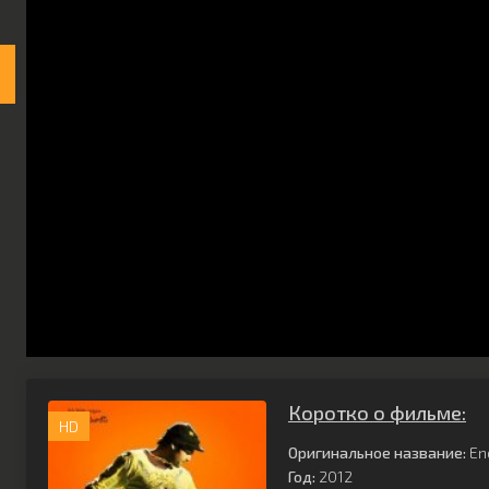
Коротко о фильме:
HD
Оригинальное название:
En
Год:
2012