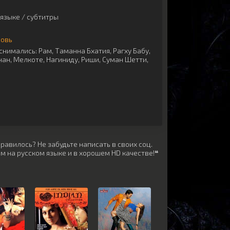
языке / субтитры
бовь
снимались:
Рам
,
Таманна Бхатия
,
Рагху Бабу
,
нан
,
Мелкоте
,
Нагиниду
,
Риши
,
Суман Шетти
,
равилось? Не забудьте написать в своих соц.
м на русском языке и в хорошем HD качестве!❝