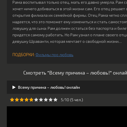
Рама воспитывал только отец, мать его давно умерла. Рам 
хочет ничего добиваться в этой жизни сам. Его отец решает
открытия филиала их семейной фирмы. Отец Рама четко спл
надеется, что это поможет ему измениться и стать самосто
ловушку для сына: Рам должен остаться без паспорта и билет
придется самому работать. Но Рам узнал о плане своего отца
девушку Шраванти, которая мечтает о свободной жизни…
ПОДБОРКИ:
Фильмы про любовь
Смотреть "Всему причина – любовь!" онла
Всему причина – любовь! онлайн
5/10 (
5
чeл.)