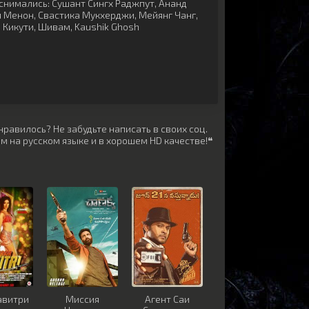
снимались:
Сушант Сингх Раджпут
,
Ананд
я Менон
,
Свастика Мукхерджи
,
Мейянг Чанг
,
 Кикути
,
Шивам
,
Kaushik Ghosh
равилось? Не забудьте написать в своих соц.
м на русском языке и в хорошем HD качестве!❝
авитри
Миccия
Агент Саи