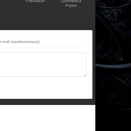
«Чанакья»
Сриниваса
Атрея