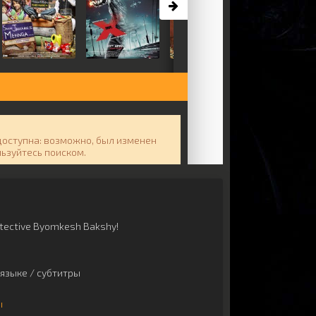
tective Byomkesh Bakshy!
языке / субтитры
ы