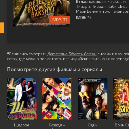
В главных ролях
/в фильме 
Тивари
,
Нирадж Каби
,
Дивь
Марк Беннингтон
,
Таканори
IMDB:
7.7
7.7
❝Решились смотреть
Детектив Бёмкеш Бакши
онлайн и вам пон
сетях, где можно посмотреть все индийские фильмы с переводо
Посмотрите другие фильмы и сериалы
Щедрое
Всегда –
Один
Воин С