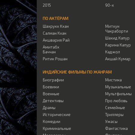
2015
90-х
ПО АКТЁРАМ
Шахрукх Кхан
Митхун
Чакраборти
Салман Кхан
Шахид Капур
Акшвария Рай
Карина Капур
Амитабх
Баччан
Каджол
Ритик Рошан
Акшай Кумар
ИНДИЙСКИЕ ФИЛЬМЫ ПО ЖАНРАМ
Биографии
Мистика
Боевики
Музыкальные
Военные
Мультфильмы
Детективы
Про любовь
Драмы
Семейные
Исторические
Триллеры
Комедии
Ужасы
Криминальные
Фантастика