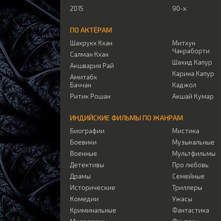
2015
90-х
ПО АКТЁРАМ
Шахрукх Кхан
Митхун
Чакраборти
Салман Кхан
Шахид Капур
Акшвария Рай
Карина Капур
Амитабх
Баччан
Каджол
Ритик Рошан
Акшай Кумар
ИНДИЙСКИЕ ФИЛЬМЫ ПО ЖАНРАМ
Биографии
Мистика
Боевики
Музыкальные
Военные
Мультфильмы
Детективы
Про любовь
Драмы
Семейные
Исторические
Триллеры
Комедии
Ужасы
Криминальные
Фантастика