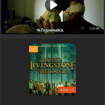
HD
5.5