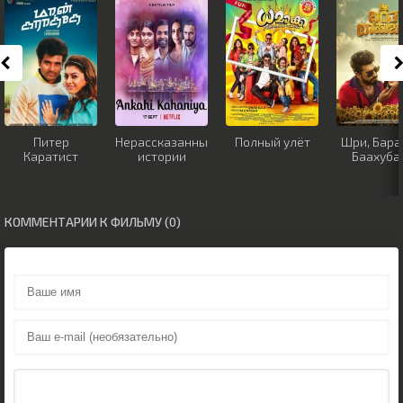
Питер
Нерассказанные
Полный улёт
Шри, Бара
Каратист
истории
Баахуба
КОММЕНТАРИИ К ФИЛЬМУ (0)