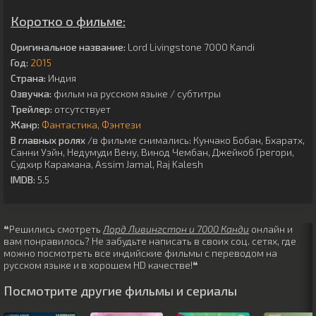
Коротко о фильме:
Оригинальное название:
Lord Livingstone 7000 Kandi
Год:
2015
Страна:
Индия
Озвучка:
фильм на русском языке / субтитры
Трейлер:
отсутствует
Жанр:
Фантастика
Фэнтези
В главных ролях
/в фильме снимались:
Кунчако Бобан
,
Бхаратх
,
Санни Уэйн
,
Недумуди Вену
,
Винод Чембан
,
Джейкоб Грегори
,
Судхир Карамана
,
Assim Jamal
,
Raj Kalesh
IMDB:
5.5
❝Решились смотреть
Лорд Ливингстон и 7000 Канди
онлайн и
вам понравилось? Не забудьте написать в своих соц. сетях, где
можно посмотреть все индийские фильмы с переводом на
русском языке и в хорошем HD качестве!❝
Посмотрите другие фильмы и сериалы