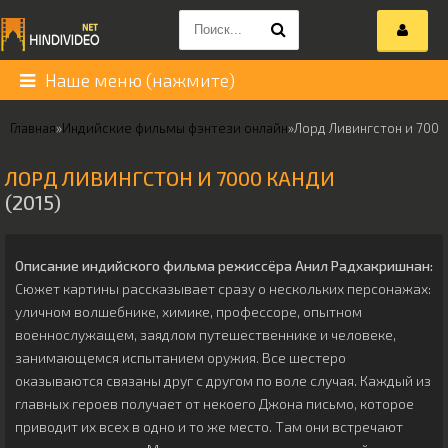
Наше меню (нажмите)
Главная
»
Индийские фильмы фэнтези онлайн
»
Лорд Ливингстон и 7000
ЛОРД ЛИВИНГСТОН И 7000 КАНДИ
(2015)
Описание индийского фильма режиссёра
Анил Радхакришнан
:
Сюжет картины рассказывает сразу о нескольких персонажах:
уличном волшебнике, химике, профессоре, опытном
военнослужащем, заядлом путешественнике и человеке,
занимающемся испытанием оружия. Все шестеро
оказываются связаны друг с другом по воле случая. Каждый из
главных героев получает от некоего Джона письмо, которое
приводит их всех в одно и то же место. Там они встречают